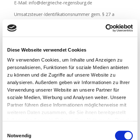
E-Mail: info@dergrieche-regensburg.de
Umsatzsteuer-Identifikationsnummer gem. § 27 a
UStG:
DE 240535505
Inhaltlich Verantwortlich:
Robert Urbanski
Diese Webseite verwendet Cookies
Alter Kornmarkt 1
Wir verwenden Cookies, um Inhalte und Anzeigen zu
93047 Regensburg
personalisieren, Funktionen für soziale Medien anbieten
zu können und die Zugriffe auf unsere Website zu
Hinweis:
analysieren. Außerdem geben wir Informationen zu Ihrer
Inhalt und Struktur dieses Internetauftritts sind
Verwendung unserer Website an unsere Partner für
urheberrechtlich geschützt. Die Vervielfältigung von
soziale Medien, Werbung und Analysen weiter. Unsere
Informationen oder Daten, insbesondere die
Partner führen diese Informationen möglicherweise mit
Verwendung von Texten, Textteilen oder Bildmaterial
weiteren Daten zusammen, die Sie ihnen bereitgestellt
bedarf, sofern nicht ausdrücklich anders
haben oder die sie im Rahmen Ihrer Nutzung der Dienste
gekennzeichnet, der vorherigen Zustimmung von Herrn
gesammelt haben. Sie geben Einwilligung zu unseren
Robert Urbanski.
Einwilligungsauswahl
Cookies, wenn Sie unsere Webseite weiterhin nutzen.
Notwendig