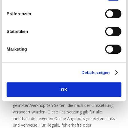
Haftungsausschluss:
Bei direkten oder indirekten Verweisen auf fremde
Internetseiten (Links), die außerhalb des
Präferenzen
Verantwortungsbereichs des Autors liegen, kommt
eine Haftung ausschließlich in dem Fall in Betracht, in
Statistiken
dem der Autor von den Inhalten Kenntnis hat und es
ihm technisch möglich und zumutbar wäre, die
Nutzung im Falle rechtwidriger Inhalte zu verhindern.
Marketing
Herr Robert Urbanski erklärt daher ausdrücklich, dass
zum Zeitpunkt der Linksetzung keine illegalen Inhalte
auf den verlinkten Seiten erkennbar waren. Herr Robert
Urbanski hat keinerlei Einfluss auf die aktuelle und
Details zeigen
zukünftige Gestaltung und auf die Inhalte der
gelinkten/verknüpften Seiten.
OK
Deshalb distanziert sich Herr Robert Urbanski hiermit
ausdrücklich von allen Inhalten aller
gelinkten/verknüpften Seiten, die nach der Linksetzung
verändert wurden. Diese Festsetzung gilt für alle
innerhalb des eigenen Online Angebots gesetzten Links
und Verweise. Für illegale, fehlerhafte oder